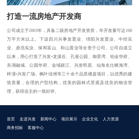
打造一流房地产开发商
公司成立于2003年，具备二级房地产开发资质，年开发量可达100
万平方米以上。下设四川兴事发置业、绵阳兴发置业、中经实
业、鼎浩实业、保和富山、和山置业等全资子公司。公司自成立
以来，用心打造了兴发•龙溪谷、孔雀公园、御景湾、铂金华府、
东湖融城、公园华府、金域丽江、兴发明居、仙海名仕栖海湾、
梓潼•兴发广场、枫叶绿洲等三十余个品质楼盘项目，以优秀的建
筑质量，合理的户型结构，优美的园林式景观及优良的物业管
理，获得业主的一致好评。
首页
走进兴发
新闻中心
项目展示
企业文化
人力资源
商务招标
客服中心