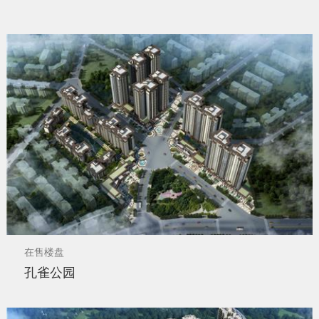
在售楼盘
孔雀公园