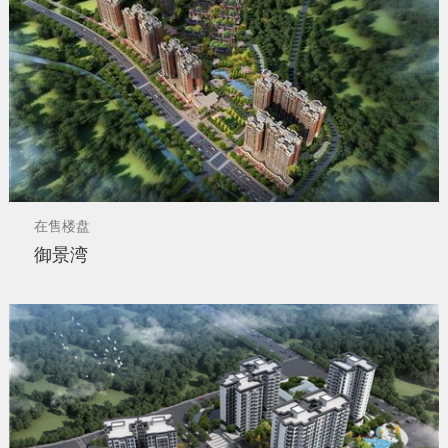
在售楼盘
御景湾